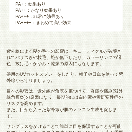
PA+：効果あり
PA++：かなり効果あり
PA+++：非常に効果あり
PA++++：きわめて高い効果
紫外線による髪の毛への影響は、キューティクルが破壊さ
れてパサつきや枝毛、艶が低下したり、カラーリングの退
色、抜け毛・かゆみ・乾燥の原因にもなります。
髪用のUVカットスプレーをしたり、帽子や日傘を使って紫
外線から守りましょう。
目への影響は、紫外線が角膜を傷つけて、炎症や痛み(紫外
線角膜炎)の原因になり、長期的には白内障や黄斑変性症の
リスクを高めます。
また、目から入った紫外線が肌のメラニン生成を促しま
す。
サングラスをかけることで簡単に目を保護することが可能