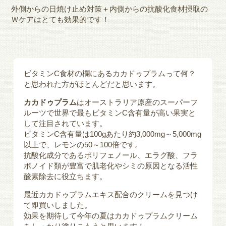
外側からの日焼け止め対策＋内側からの抗酸化食材摂取の
Ｗケアはとても効果的です！
ビタミンC食材の欄にあるカカドゥプラムって何？
と思われた方がほとんどだと思います。
カカドゥプラム
はオーストラリア原産のスーパーフ
ルーツで世界で最もビタミンC含有量が高い果実と
して注目されています。
ビタミンC含有量は100gあたり約3,000mg～5,000mg
以上で、レモンの50～100倍です。
抗酸化成分であるポリフェノール、エラグ酸、フラ
ボノイド類が豊富で肌老化やシミの原因となる活性
酸素除去に役立ちます。
最近カカドゥプラムエキス配合のクリームを見つけ
て即買いしました。
効果を期待して今年の夏はカカドゥプラムクリーム