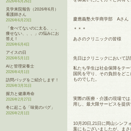
2026年6月26日
見学来院報告（2026年6月）
看護師さん
慶應義塾大学商学部 Aさん
2026年6月23日
「食べてないのに太る、、、
＊＊＊
痩せない、、、」の悩みにお
答え！
あさのクリニックの皆様
2026年6月4日
アイスの日
先日はクリニックにおいて訪
2026年5月1日
AIと管理栄養士
私たち学生は社会保障をテー
2026年4月1日
国民を守り、その負担をどこ
ものでした。
訪問バッグをご紹介します！
2026年3月31日
握力と健康寿命
実際の医療・介護の現場では
2026年2月27日
用し、最大限サービスを提供
冬に起こる「味覚のバグ」
2026年2月1日
10月20日,21日に岡山シ
葉にもございましたが、まさ