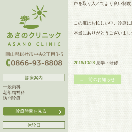
声を取り入れてより良い制度
この度はお忙しい中、診療に
本当にありがとうございまし
2016/10/28
見学・研修
診療案内
← 前のお知らせ
一般内科
老年精神科
訪問診療
診療時間を見る
休診日