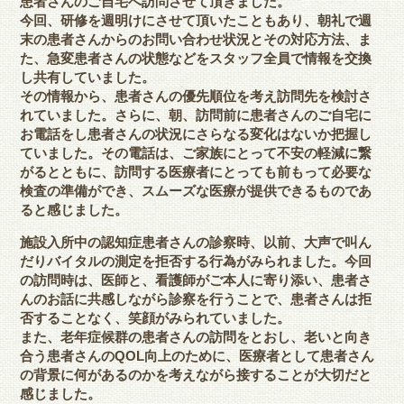
患者さんのご自宅へ訪問さ
せて頂きました。
今回、研修を週明けにさせて頂いたこともあり、
朝礼で週
末の患者さんからのお問い合わせ状況とその対応方法、
ま
た、
急変患者さんの状態などをスタッフ全員で情報を交換
し共有してい
ました。
その情報から、
患者さんの優先順位を考え訪問先を検討さ
れていました。さらに、
朝、
訪問前に患者さんのご自宅に
お電話をし患者さんの状況にさらなる
変化はないか把握し
ていました。その電話は、
ご家族にとって不安の軽減に繋
がるとともに、
訪問する医療者にとっても前もって必要な
検査の準備ができ、
スムーズな医療が提供できるものであ
ると感じました。
施設入所中の認知症患者さんの診察時、以前、
大声で叫ん
だりバイタルの測定を拒否する行為がみられました。
今回
の訪問時は、医師と、看護師がご本人に寄り添い、
患者さ
んのお話に共感しながら診察を行うことで、
患者さんは拒
否することなく、笑顔がみられていました。
また、老年症候群の患者さんの訪問をとおし、
老いと向き
合う患者さんのQOL向上のために、
医療者として患者さん
の背景に何があるのかを考えながら接するこ
とが大切だと
感じました。