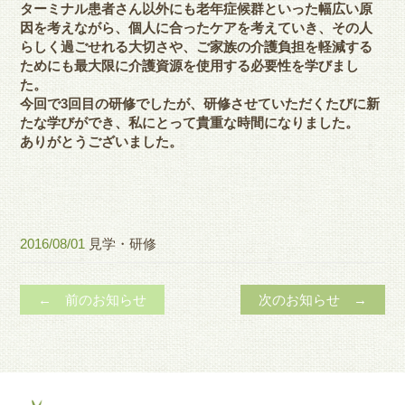
ターミナル患者さん以外にも老年症候群といった幅広い原
因を考え
ながら、個人に合ったケアを考えていき、
その人
らしく過ごせれる大切さや、
ご家族の介護負担を軽減する
ためにも最大限に介護資源を使用する
必要性を学びまし
た。
今回で3回目の研修でしたが、
研修させていただくたびに新
たな学びができ、
私にとって貴重な時間になりました。
ありがとうございました。
2016/08/01
見学・研修
← 前のお知らせ
次のお知らせ →