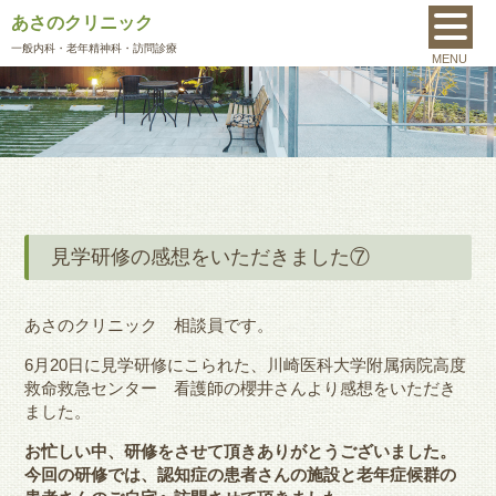
あさのクリニック
MENU
一般内科
・老年精神科・訪問診療
MENU
見学研修の感想をいただきました⑦
あさのクリニック 相談員です。
6月20日に見学研修にこられた、川崎医科大学附属病院高度
救命救急センター 看護師の櫻井さんより感想をいただき
ました。
お忙しい中、研修をさせて頂きありがとうございました。
今回の研修では、
認知症の患者さんの施設と老年症候群の