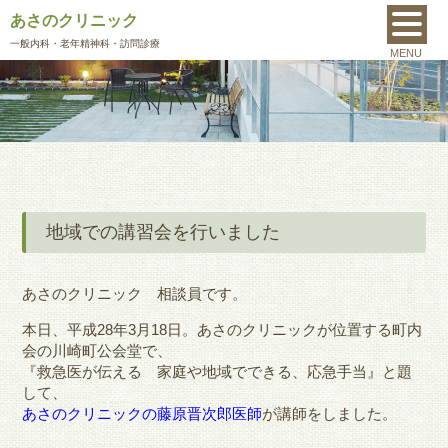
あさのクリニック
MENU
一般内科
・老年精神科・訪問診療
MENU
地域での講習会を行いました
あさのクリニック 相談員です。
本日、平成28年3月18日。あさのクリニックが位置する町内
会の川崎町公会堂で、
『救急医が伝える 家庭や地域でできる、応急手当』と題
して、
あさのクリニックの藤原晋次郎医師
が講師をしました。