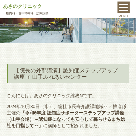
あさのクリニック
MENU
一般内科
・老年精神科・訪問診療
MENU
【院長の外部講演】認知症ステップアップ
講座 in 山手ふれあいセンター
こんにちは。あさのクリニック総務Nです。
2024年10月30日（水）、総社市長寿介護課地域ケア推進係
主催の
『令和6年度 認知症サポーターステップアップ講座
（山手会場）～認知症になっても安心して暮らせるまち総
社を目指して～』
に講師として招かれました。