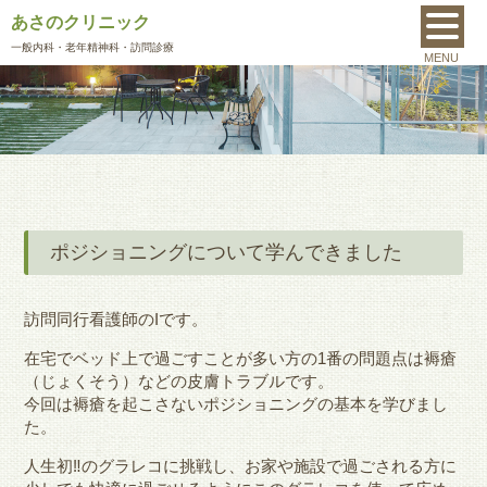
あさのクリニック
MENU
一般内科
・老年精神科・訪問診療
MENU
ポジショニングについて学んできました
訪問同行看護師のIです。
在宅でベッド上で過ごすことが多い方の1番の問題点は褥瘡
（じょくそう）などの皮膚トラブルです。
今回は褥瘡を起こさないポジショニングの基本を学びまし
た。
人生初‼のグラレコに挑戦し、お家や施設で過ごされる方に