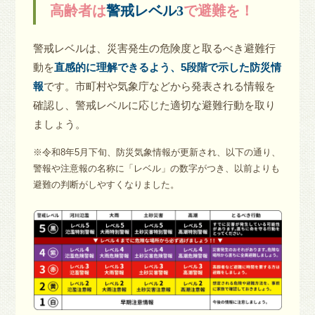
高齢者は
警戒レベル3
で避難を！
警戒レベルは、災害発生の危険度と取るべき避難行
動を
直感的に理解できるよう、5段階で示した防災情
報
です。市町村や気象庁などから発表される情報を
確認し、警戒レベルに応じた適切な避難行動を取り
ましょう。
※令和8年5月下旬、防災気象情報が更新され、以下の通り、
警報や注意報の名称に「レベル」の数字がつき、以前よりも
避難の判断がしやすくなりました。