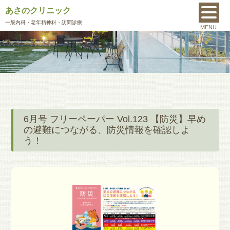
あさのクリニック
MENU
一般内科
・老年精神科・訪問診療
MENU
6月号 フリーペーパー Vol.123 【防災】早め
の避難につながる、防災情報を確認しよ
う！