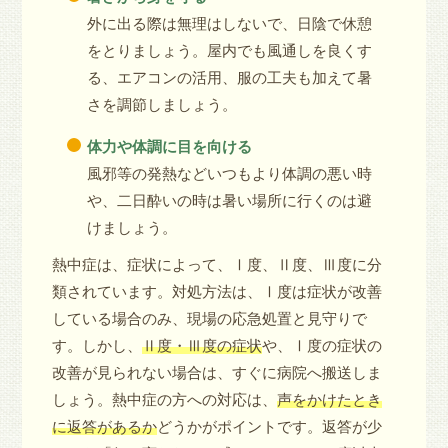
外に出る際は無理はしないで、日陰で休憩
をとりましょう。屋内でも風通しを良くす
る、エアコンの活用、服の工夫も加えて暑
さを調節しましょう。
体力や体調に目を向ける
風邪等の発熱などいつもより体調の悪い時
や、二日酔いの時は暑い場所に行くのは避
けましょう。
熱中症は、症状によって、Ⅰ度、Ⅱ度、Ⅲ度に分
類されています。対処方法は、Ⅰ度は症状が改善
している場合のみ、現場の応急処置と見守りで
す。しかし、
Ⅱ度・Ⅲ度の症状
や、Ⅰ度の症状の
改善が見られない場合は、すぐに病院へ搬送しま
しょう。熱中症の方への対応は、
声をかけたとき
に返答があるか
どうかがポイントです。返答が少