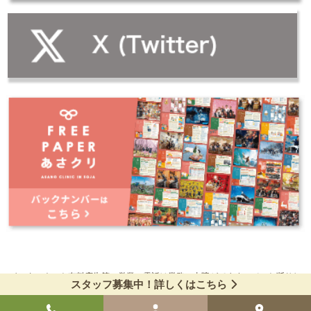
インターネット有料広告等、営業の電話は業務に支障がでますので、お断りし
スタッフ募集中！詳しくはこちら
ています。
Copyright © 2026 総社市 あさのクリニック｜一般内科・老年精神科・訪