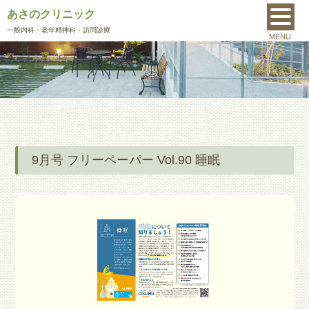
あさのクリニック
MENU
一般内科
・老年精神科・訪問診療
MENU
9月号 フリーペーパー Vol.90 睡眠