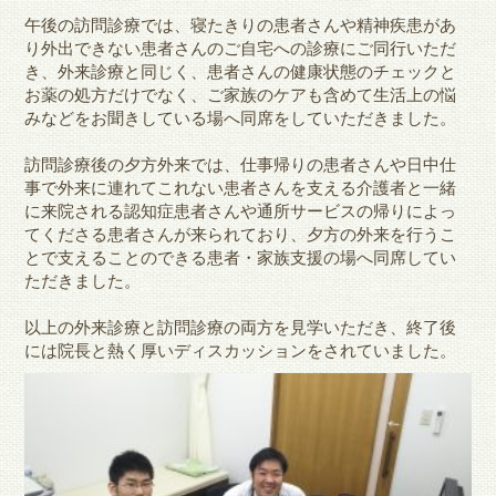
午後の訪問診療では、
寝たきりの患者さんや精神疾患があ
り外出できない患者さんのご自宅への診療にご同行いただ
き、外来診療と同じく、患者さんの健康状態のチェックと
お薬の処方だけでなく、
ご家族のケアも含めて生活上の悩
みなどをお聞きしている場へ同席をしていただきました。
訪問診療後の夕方外来では、
仕事帰りの患者さんや日中仕
事で外来に連れてこれない患者さんを
支える介護者と一緒
に来院される認知症患者さんや通所サービスの
帰りによっ
てくださる患者さんが来られており、夕方の外来を行うこ
とで支えることのできる患者・家族支援の場へ同席してい
ただきました。
以上の外来診療と訪問診療の両方を見学いただき、終了後
には院長と熱く厚いディスカッションをされていました。