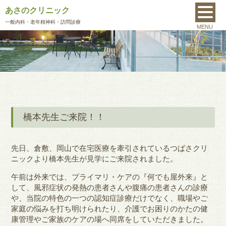
あさのクリニック
MENU
一般内科
・老年精神科・訪問診療
MENU
橋本先生ご来院！！
先日、倉敷、岡山で在宅医療を牽引されているつばさクリ
ニックより橋本先生が見学にご来院されました。
午前は外来では、プライマリ・
ケアの『何でも屋外来』と
して、風邪症状の発熱の患者さんや腹痛の患者
さんの診療
や、当院の特色の一つの認知症診療だけでなく、職場やご
家庭の悩みを打ち明けられたり、介護でお困りのかたの健
康管理やご家族のケアの場へ同席をしていただきました。