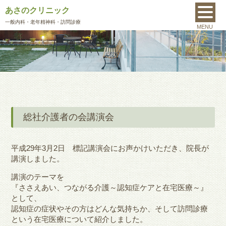
あさのクリニック
MENU
一般内科
・老年精神科・訪問診療
MENU
総社介護者の会講演会
平成29年3月2日 標記講演会にお声かけいただき、院長が
講演しました。
講演のテーマを
『ささえあい、つながる介護～認知症ケアと在宅医療～』
として、
認知症の症状やその方はどんな気持ちか、そして訪問診療
という在宅医療について紹介しました。