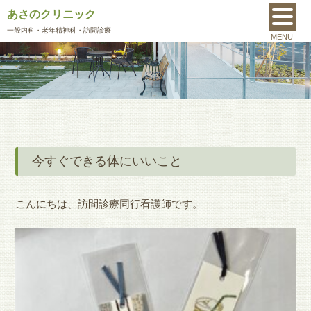
あさのクリニック
MENU
一般内科
・老年精神科・訪問診療
MENU
今すぐできる体にいいこと
こんにちは、訪問診療同行看護師です。