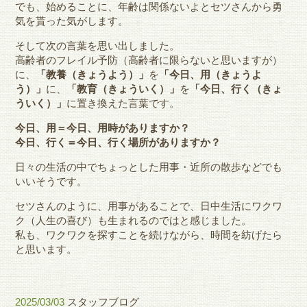
でも、始めることに、年齢は関係ないよとセツさんから勇
気を貰った気がします。
そして次の言葉を思い出しました。
高齢者のフレイル予防（高齢者に限らないと思いますが）
に、
「教養（きょうよう）」
を
「今日、用（きょうよ
う）」
に、
「教育（きょういく）」
を
「今日、行く（きょ
ういく）」
に置き換えた言葉です。
今日、用＝今日、用時がありますか？
今日、行く＝今日、行く場所がありますか？
日々の生活の中でちょっとした用事・近所の散歩などでも
いいそうです。
セツさんのように、用事があることで、日中生活にワクワ
ク（人生の喜び）も生まれるのではと感じました。
私も、ワクワクを探すことを続けながら、時間を紡げたら
と思います。
2025/03/03
スタッフブログ