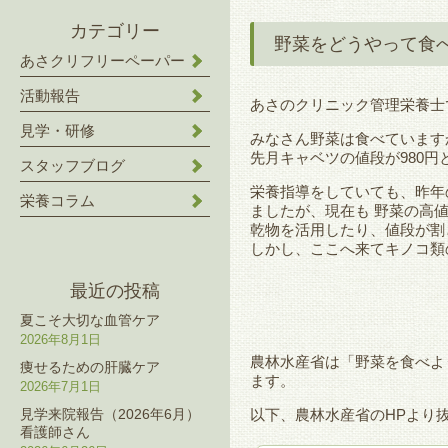
カテゴリー
野菜をどうやって食
あさクリフリーペーパー
活動報告
あさのクリニック管理栄養士
見学・研修
みなさん野菜は食べています
先月キャベツの値段が980
スタッフブログ
栄養指導をしていても、昨年
栄養コラム
ましたが、現在も 野菜の高
乾物を活用したり、値段が割
しかし、ここへ来てキノコ類
最近の投稿
夏こそ大切な血管ケア
2026年8月1日
農林水産省は
「野菜を食べよ
痩せるための肝臓ケア
ます。
2026年7月1日
以下、農林水産省のHPより
見学来院報告（2026年6月）
看護師さん