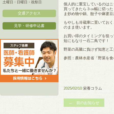
土曜日・日曜日・祝祭日
個人的に重宝しているのはニ
買ってきたら３㎝幅に切った
交通アクセス
ま炒め物や鍋、餃子や麻婆豆
もやしも冷蔵庫に置いておく
見学・研修申込書
のまま使います。
お買い得のタイミングを狙っ
短にもなり一石二鳥です！
野菜の高騰に負けず知恵と工
参照：
農林水産省「野菜を食
2025/02/10
栄養コラム
← 前のお知らせ