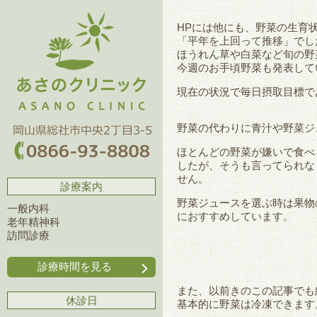
HPには他にも、野菜の生育
「平年を上回って推移」でし
ほうれん草や白菜など旬の野
今週のお手頃野菜も発表して
現在の状況で毎日摂取目標で
野菜の代わりに青汁や野菜ジ
ほとんどの野菜が嫌いで食べ
したが、そうも言ってられな
せん。
診療案内
野菜ジュースを選ぶ時は果物
一般内科
におすすめしています。
老年精神科
訪問診療
診療時間を見る
また、
以前きのこの記事
でも
休診日
基本的に野菜は冷凍できます