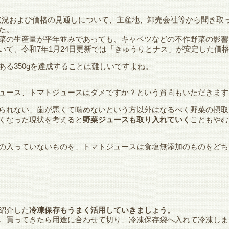
状況および価格の見通しについて、主産地、卸売会社等から聞き取っ
た。
菜の生産量が平年並みであっても、キャベツなどの不作野菜の影響
いて、令和7年1月24日更新では「きゅうりとナス」が安定した価
ある350gを達成することは難しいですよね。
ュース、トマトジュースはダメですか？という質問もいただきます
られない、歯が悪くて噛めないという方以外はなるべく野菜の摂取
くなった現状を考えると
野菜ジュースも取り入れていく
こともやむ
の入っていないものを、トマトジュースは食塩無添加のものをどち
紹介した
冷凍保存もうまく活用していきましょう。
。買ってきたら用途に合わせて切り、冷凍保存袋へ入れて冷凍しま