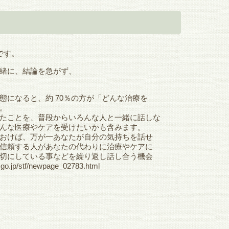
です。
緒に、結論を急がず、
になると、約 70％の方が「どんな治療を
。
たことを、普段からいろんな人と一緒に話しな
んな医療やケアを受けたいかも含みます。
おけば、万が一あなたが自分の気持ちを話せ
信頼する人があなたの代わりに治療やケアに
切にしている事などを繰り返し話し合う機会
.go.jp/stf/newpage_02783.html