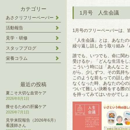
カテゴリー
1月号 人生会議
あさクリフリーペーパー
活動報告
1月号のフリーペーパーは、
見学・研修
「人生会議」とは、あなたの
繰り返し話し合う取り組み「
スタッフブログ
誰でも、いつでも、命に関わ
栄養コラム
受けるか」「どんな生活をし
こういう時には「あんなこと
がら、少しずつ、その気持ち
このような前もっての話し合
なくなった時、あなたの心の
最近の投稿
ついて難しい決断をする際の
夏こそ大切な血管ケア
を持ってみてはいかがでしょ
2026年8月1日
痩せるための肝臓ケア
2026年7月1日
見学来院報告（2026年6月）
看護師さん